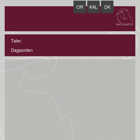
OR
KAL
DK
Taler.
Dagsorden